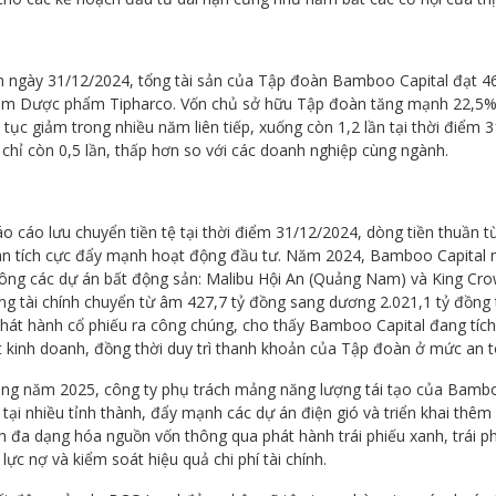
n ngày 31/12/2024, tổng tài sản của Tập đoàn Bamboo Capital đạt 46
êm Dược phẩm Tipharco. Vốn chủ sở hữu Tập đoàn tăng mạnh 22,5%, đ
 tục giảm trong nhiều năm liên tiếp, xuống còn 1,2 lần tại thời điểm
chỉ còn 0,5 lần, thấp hơn so với các doanh nghiệp cùng ngành.
o cáo lưu chuyển tiền tệ tại thời điểm 31/12/2024, dòng tiền thuần 
n tích cực đẩy mạnh hoạt động đầu tư. Năm 2024, Bamboo Capital m
công các dự án bất động sản: Malibu Hội An (Quảng Nam) và King Crow
ng tài chính chuyển từ âm 427,7 tỷ đồng sang dương 2.021,1 tỷ đồng 
phát hành cổ phiếu ra công chúng, cho thấy Bamboo Capital đang tí
t kinh doanh, đồng thời duy trì thanh khoản của Tập đoàn ở mức an 
ng năm 2025, công ty phụ trách mảng năng lượng tái tạo của Bamboo
 tại nhiều tỉnh thành, đẩy mạnh các dự án điện gió và triển khai thêm
 đa dạng hóa nguồn vốn thông qua phát hành trái phiếu xanh, trái phi
lực nợ và kiểm soát hiệu quả chi phí tài chính.