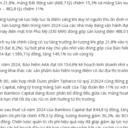
ếm 21,8%, mảng Bất động sản (668,7 tỷ) chiếm 15,3% và mảng Sản 
o – 482,8 tỷ) chiếm 11%.
g lượng tái tạo tiếp tục là điểm sáng khi duy trì nguồn thu ổn định
i. Sản lượng điện trong năm 2024 của các nhà máy đang vận hành đạt 
máy điện mặt trời Phù Mỹ (330 MW) đóng góp sản lượng điện 488,0 tr
ch vụ tài chính cũng có sự tăng trưởng ấn tượng khi góp 21,8% vào 
3 đạt 8,2%). Sự bứt phá này chủ yếu nhờ vào đóng góp của Bảo hiểm
4 đạt 1.589,7 tỷ đồng, tăng 149,1% so với cùng kỳ.
c năm 2024, Bảo hiểm AAA đạt tới 154,6% kế hoạch kinh doanh nhờ v
rung khai thác các sản phẩm bảo hiểm trọng điểm có dư địa thị trườn
h đó, việc hợp nhất Dược phẩm Tipharco từ quý 2/2024 cũng đóng 
Capital, nâng tỷ trọng mảng Sản xuất của Tập đoàn lên 11% so với 
n Bamboo Capital đang được phân bổ đồng đều giữa các mảng hoạt 
à hạn chế tối đa các rủi ro ảnh hưởng từ thị trường.
ận sau thuế cả năm 2024 của Bamboo Capital đạt 844,8 tỷ đồng, tăn
giảm chi phí tài chính 478,5 tỷ đồng, tương đương giảm 30,2%, do BCG 
 đồng. Chiến lược quản trị chi phí hiệu quả này đã giúp giảm áp lực n
cho các kế hoạch đầu tư dài hạn cũng như nắm bắt các cơ hội của thị