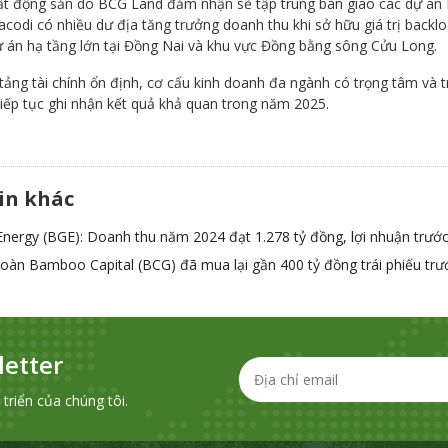
t động sản do BCG Land đảm nhận sẽ tập trung bàn giao các dự án H
acodi có nhiều dư địa tăng trưởng doanh thu khi sở hữu giá trị backl
ự án hạ tầng lớn tại Đồng Nai và khu vực Đồng bằng sông Cửu Long.
tảng tài chính ổn định, cơ cấu kinh doanh đa ngành có trọng tâm và t
tiếp tục ghi nhận kết quả khả quan trong năm 2025.
in khác
nergy (BGE): Doanh thu năm 2024 đạt 1.278 tỷ đồng, lợi nhuận trước
oàn Bamboo Capital (BCG) đã mua lại gần 400 tỷ đồng trái phiếu trư
etter
riển của chúng tôi.