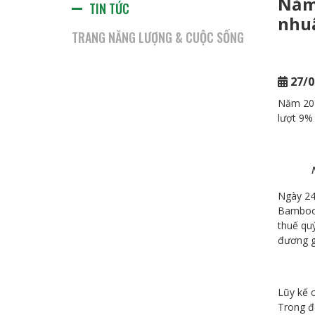
Năm 
TIN TỨC
nhuậ
TRANG NĂNG LƯỢNG & CUỘC SỐNG
27/0
Năm 202
lượt 9%
Ngày 24
Bamboo 
thuế quý
đương gi
Lũy kế 
Trong đó