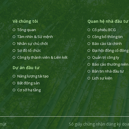
Về chúng tôi
Quan hệ nhà đầu tư
Tổng quan
Cổ phiếu BCG
Tầm nhìn & Sứ mệnh
Công bố thông tin
Nhân sự chủ chốt
Báo cáo tài chính
Sơ đồ tổ chức
Đại hội đồng cổ đông
Công ty thành viên & Liên kết
Quản trị công ty
Báo cáo thường niên
Dự án đầu tư
Bản tin nhà đầu tư
Năng lượng tái tạo
Lịch sự kiện
i
Bất động sản
Cơ sở hạ tầng
 mật
Số giấy chứng nhận đăng ký do