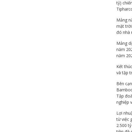
tỷ) chi
Tipharc
Mảng năn
mặt trờ
đó nhà 
Mảng dị
năm 202
năm 202
Kết thú
và tập t
Bên cạn
Bamboo 
Tập đoà
nghiệp v
Lợi nhu
từ việc 
2.500 tỷ
tiền đề 