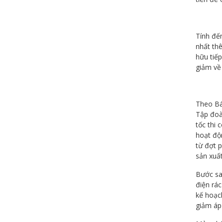
Tính đế
nhất th
hữu tiếp
giảm về 
Theo Bá
Tập đoà
tốc thi 
hoạt độ
từ đợt 
sản xuấ
Bước sa
điện rác
kế hoạch
giảm áp 