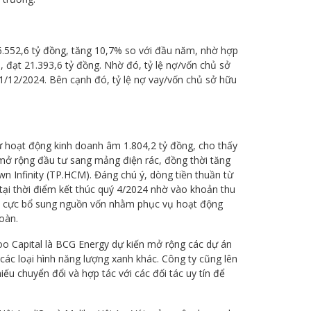
.552,6 tỷ đồng, tăng 10,7% so với đầu năm, nhờ hợp
ạt 21.393,6 tỷ đồng. Nhờ đó, tỷ lệ nợ/vốn chủ sở
 31/12/2024. Bên cạnh đó, tỷ lệ nợ vay/vốn chủ sở hữu
từ hoạt động kinh doanh âm 1.804,2 tỷ đồng, cho thấy
ở rộng đầu tư sang mảng điện rác, đồng thời tăng
n Infinity (TP.HCM). Đáng chú ý, dòng tiền thuần từ
tại thời điểm kết thúc quý 4/2024 nhờ vào khoản thu
ch cực bổ sung nguồn vốn nhằm phục vụ hoạt động
toàn.
 Capital là BCG Energy dự kiến mở rộng các dự án
 các loại hình năng lượng xanh khác. Công ty cũng lên
ếu chuyển đổi và hợp tác với các đối tác uy tín để