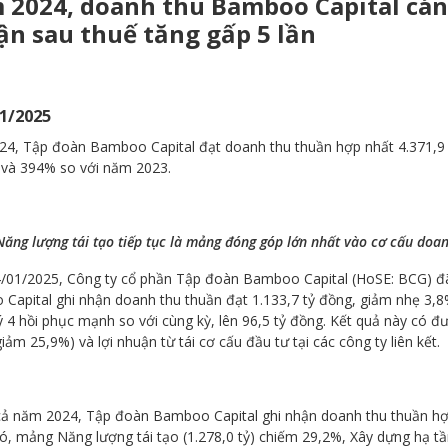
2024, doanh thu Bamboo Capital cán 
n sau thuế tăng gấp 5 lần
1/2025
4, Tập đoàn Bamboo Capital đạt doanh thu thuần hợp nhất 4.371,9 tỷ
 và 394% so với năm 2023.
Năng lượng tái tạo tiếp tục là mảng đóng góp lớn nhất vào cơ cấu d
/01/2025, Công ty cổ phần Tập đoàn Bamboo Capital (HoSE: BCG) đã 
Capital ghi nhận doanh thu thuần đạt 1.133,7 tỷ đồng, giảm nhẹ 3,8%
 4 hồi phục mạnh so với cùng kỳ, lên 96,5 tỷ đồng. Kết quả này có đư
ảm 25,9%) và lợi nhuận từ tái cơ cấu đầu tư tại các công ty liên kết.
cả năm 2024, Tập đoàn Bamboo Capital ghi nhận doanh thu thuần hợp
, mảng Năng lượng tái tạo (1.278,0 tỷ) chiếm 29,2%, Xây dựng hạ tần