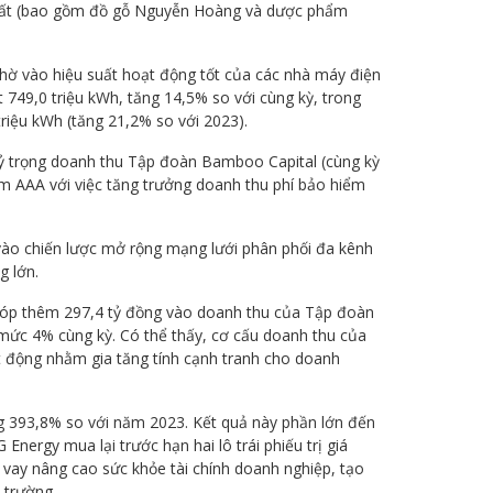
xuất (bao gồm đồ gỗ Nguyễn Hoàng và dược phẩm
 nhờ vào hiệu suất hoạt động tốt của các nhà máy điện
749,0 triệu kWh, tăng 14,5% so với cùng kỳ, trong
iệu kWh (tăng 21,2% so với 2023).
tỷ trọng doanh thu Tập đoàn Bamboo Capital (cùng kỳ
 AAA với việc tăng trưởng doanh thu phí bảo hiểm
ào chiến lược mở rộng mạng lưới phân phối đa kênh
g lớn.
góp thêm 297,4 tỷ đồng vào doanh thu của Tập đoàn
mức 4% cùng kỳ. Có thể thấy, cơ cấu doanh thu của
động nhằm gia tăng tính cạnh tranh cho doanh
g 393,8% so với năm 2023. Kết quả này phần lớn đến
Energy mua lại trước hạn hai lô trái phiếu trị giá
ợ vay nâng cao sức khỏe tài chính doanh nghiệp, tạo
 trường.