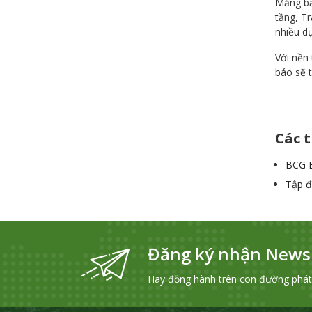
Mảng bấ
tầng, Tr
nhiều d
Với nền 
báo sẽ 
Các t
BCG E
Tập đ
Đăng ký nhận Newsl
Hãy đồng hành trên con đường phát t