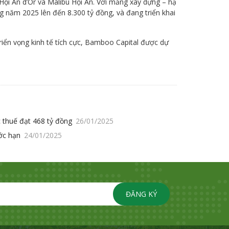
ội An d’Or và Malibu Hội An. Với mảng xây dựng – hạ
og năm 2025 lên đến 8.300 tỷ đồng, và đang triển khai
riển vọng kinh tế tích cực, Bamboo Capital được dự
 thuế đạt 468 tỷ đồng
26/01/2025
ớc hạn
24/01/2025
ĐĂNG KÝ