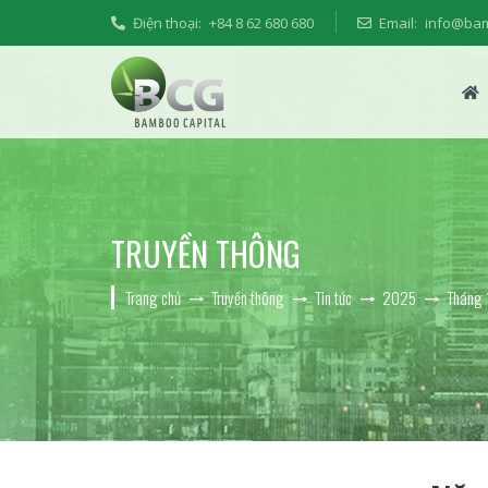
Điện thoại:
+84 8 62 680 680
Email:
info@ba
TRUYỀN THÔNG
Trang chủ
Truyền thông
Tin tức
2025
Tháng 