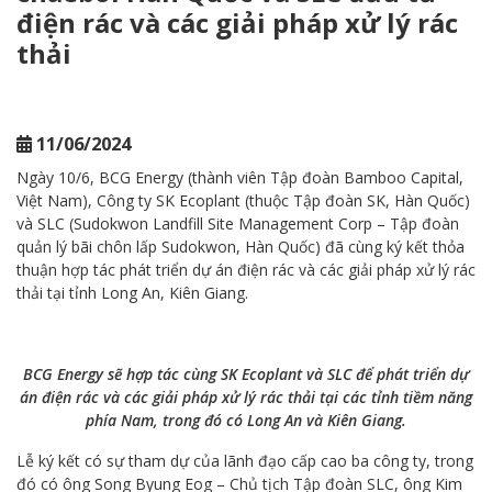
điện rác và các giải pháp xử lý rác
TƯ
thải
ESG
NGHỀ
NGHIỆP
11/06/2024
TRUYỀN
Ngày 10/6, BCG Energy (thành viên Tập đoàn Bamboo Capital,
THÔNG
Việt Nam), Công ty SK Ecoplant (thuộc Tập đoàn SK, Hàn Quốc)
và SLC (Sudokwon Landfill Site Management Corp – Tập đoàn
Tin tức
quản lý bãi chôn lấp Sudokwon, Hàn Quốc) đã cùng ký kết thỏa
thuận hợp tác phát triển dự án điện rác và các giải pháp xử lý rác
Trang Năng lượng & Cuộc sống
thải tại tỉnh Long An, Kiên Giang.
LIÊN
HỆ
BCG Energy sẽ hợp tác cùng SK Ecoplant và SLC để phát triển dự
án điện rác và các giải pháp xử lý rác thải tại các tỉnh tiềm năng
phía Nam, trong đó có Long An và Kiên Giang.
Lễ ký kết có sự tham dự của lãnh đạo cấp cao ba công ty, trong
đó có ông Song Byung Eog – Chủ tịch Tập đoàn SLC, ông Kim