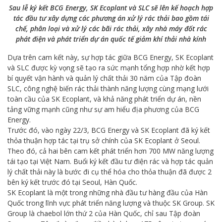
Sau lễ ký kết BCG Energy, SK Ecoplant và SLC sẽ lên kế hoạch hợp
tác đầu tư xây dựng các phương án xử lý rác thải bao gồm tái
chế, phân loại và xử lý các bãi rác thải, xây nhà máy đốt rác
phát điện và phát triển dự án quốc tế giảm khí thải nhà kính
Dựa trên cam kết này, sự hợp tác giữa BCG Energy, SK Ecoplant
và SLC được kỳ vọng sẽ tạo ra sức mạnh tổng hợp nhờ kết hợp
bí quyết vận hành và quản lý chất thải 30 năm của Tập đoàn
SLC, công nghệ biến rác thải thành năng lượng cùng mạng lưới
toàn cầu của SK Ecoplant, và khả năng phát triển dự án, nền
tảng vững mạnh cũng như sự am hiểu địa phương của BCG
Energy.
Trước đó, vào ngày 22/3, BCG Energy và SK Ecoplant đã ký kết
thỏa thuận hợp tác tại trụ sở chính của SK Ecoplant ở Seoul.
Theo đó, cả hai bên cam kết phát triển hơn 700 MW năng lượng
tái tạo tại Việt Nam. Buổi ký kết đầu tư điện rác và hợp tác quản
lý chất thải này là bước đi cụ thể hóa cho thỏa thuận đã được 2
bên ký kết trước đó tại Seoul, Hàn Quốc.
SK Ecoplant là một trong những nhà đầu tư hàng đầu của Hàn
Quốc trong lĩnh vực phát triển năng lượng và thuộc SK Group. SK
Group là chaebol lớn thứ 2 của Hàn Quốc, chỉ sau Tập đoàn