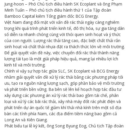
Jung-hoon – Phó Chủ tịch điều hành SK Ecoplant và ông Phạm
Minh Tuấn – Phó chủ tịch điều hành thứ 1 của Tập đoàn
Bamboo Capital kiêm Tổng giám đốc BCG Energy.
Việt Nam đang đối mặt với vấn đề rác thải ngày càng nghiêm
trọng khi quá trình phát triển kinh tế, đô thị hóa, sự gia tăng dân
số diễn ra nhanh chóng cùng với thói quen sinh hoạt và ý thức
của con người. Lượng rác thải tăng cao, đặc biệt chất thải rắn
sinh hoạt và chất thải nhựa đặt ra thách thức lớn về môi trường.
Để giải quyết vấn đề này, việc chuyển đổi rác thải thành năng
lượng tái tạo là một giải pháp hiệu quả, mang lại nhiều lợi ích
kinh tế và môi trường.
Chính vì vậy sự hợp tác giữa SLC, SK Ecoplant và BCG Energy
nhằm giải quyết vấn đề xử lý rác thải bằng các phương pháp tối
ưu, tạo ra nguồn năng lượng sạch, góp phần bảo vệ môi trường
và phát triển bền vững. Ba bên sẽ lên kế hoạch hợp tác đầu tư
xây dựng các phương án xử lý rác thải bao gồm tái chế, phân
loại và xử lý các bãi rác thải, xây nhà máy đốt rác phát điện và
phát triển dự án quốc tế giảm khí thải nhà kính trên một số địa
bàn các tỉnh phía Nam, các địa điểm tiềm năng bao gồm cả
Long An và Kiên Giang.
Phát biểu tại lễ ký kết, ông Song Byung Eog, Chủ tịch Tập đoàn