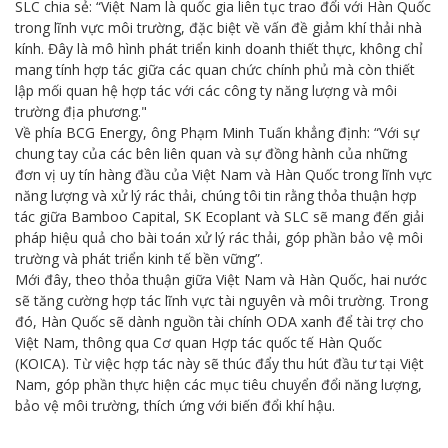
SLC chia sẻ: “Việt Nam là quốc gia liên tục trao đổi với Hàn Quốc
trong lĩnh vực môi trường, đặc biệt về vấn đề giảm khí thải nhà
kính. Đây là mô hình phát triển kinh doanh thiết thực, không chỉ
mang tính hợp tác giữa các quan chức chính phủ mà còn thiết
lập mối quan hệ hợp tác với các công ty năng lượng và môi
trường địa phương."
Về phía BCG Energy, ông Phạm Minh Tuấn khẳng định: “Với sự
chung tay của các bên liên quan và sự đồng hành của những
đơn vị uy tín hàng đầu của Việt Nam và Hàn Quốc trong lĩnh vực
năng lượng và xử lý rác thải, chúng tôi tin rằng thỏa thuận hợp
tác giữa Bamboo Capital, SK Ecoplant và SLC sẽ mang đến giải
pháp hiệu quả cho bài toán xử lý rác thải, góp phần bảo vệ môi
trường và phát triển kinh tế bền vững”.
Mới đây, theo thỏa thuận giữa Việt Nam và Hàn Quốc, hai nước
sẽ tăng cường hợp tác lĩnh vực tài nguyên và môi trường. Trong
đó, Hàn Quốc sẽ dành nguồn tài chính ODA xanh để tài trợ cho
Việt Nam, thông qua Cơ quan Hợp tác quốc tế Hàn Quốc
(KOICA). Từ việc hợp tác này sẽ thúc đẩy thu hút đầu tư tại Việt
Nam, góp phần thực hiện các mục tiêu chuyển đổi năng lượng,
bảo vệ môi trường, thích ứng với biến đổi khí hậu.