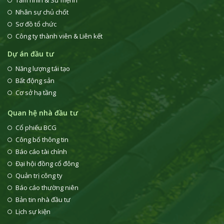
Tầm nhìn & Sứ mệnh
Nhân sự chủ chốt
Sơ đồ tổ chức
Công ty thành viên & Liên kết
Dự án đầu tư
Năng lượng tái tạo
Bất động sản
Cơ sở hạ tầng
Quan hệ nhà đầu tư
Cổ phiếu BCG
Công bố thông tin
Báo cáo tài chính
Đại hội đồng cổ đông
Quản trị công ty
Báo cáo thường niên
Bản tin nhà đầu tư
Lịch sự kiện