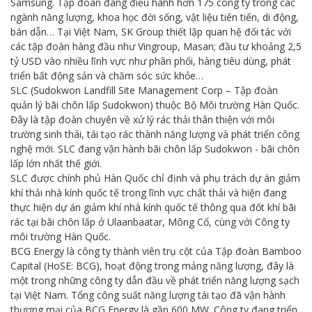
Samsung. Tập đoàn đang điều hành hơn 175 công ty trong các
ngành năng lượng, khoa học đời sống, vật liệu tiên tiến, di động,
bán dẫn… Tại Việt Nam, SK Group thiết lập quan hệ đối tác với
các tập đoàn hàng đầu như Vingroup, Masan; đầu tư khoảng 2,5
tỷ USD vào nhiều lĩnh vực như phân phối, hàng tiêu dùng, phát
triển bất động sản và chăm sóc sức khỏe…
SLC (Sudokwon Landfill Site Management Corp – Tập đoàn
quản lý bãi chôn lấp Sudokwon) thuộc Bộ Môi trường Hàn Quốc.
Đây là tập đoàn chuyên về xử lý rác thải thân thiện với môi
trường sinh thái, tái tạo rác thành năng lượng và phát triển công
nghệ mới. SLC đang vận hành bãi chôn lấp Sudokwon - bãi chôn
lấp lớn nhất thế giới.
SLC được chính phủ Hàn Quốc chỉ định và phụ trách dự án giảm
khí thải nhà kính quốc tế trong lĩnh vực chất thải và hiện đang
thực hiện dự án giảm khí nhà kính quốc tế thông qua đốt khí bãi
rác tại bãi chôn lấp ở Ulaanbaatar, Mông Cổ, cùng với Công ty
môi trường Hàn Quốc.
BCG Energy là công ty thành viên trụ cột của Tập đoàn Bamboo
Capital (HoSE: BCG), hoạt động trong mảng năng lượng, đây là
một trong những công ty dẫn đầu về phát triển năng lượng sạch
tại Việt Nam. Tổng công suất năng lượng tái tạo đã vận hành
thương mại của BCG Energy là gần 600 MW. Công ty đang triển