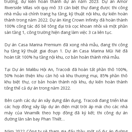
trường, dự kiến hoàn thành dự án năm 2023. Dự án Amor
Riverside Villas với quy mô 33 căn biệt thự đang được thi công
nhà mẫu và chỉnh trang hạ tầng, kỹ thuật nội khu, dự kiến hoàn
thành trong năm 2022. Dự án King Crown Infinity đã hoàn thành
100% công tác đổ bê tông đại trà cọc khoan nhồi và một phần
sàn tầng 1, công trường hiện đang làm việc 3 ca liên tục.
Dự án Casa Marina Premium đã xong nhà mẫu, đang thi công
hạ tầng kỹ thuật giai đoạn 1. Dự án Casa Marina Mũi Né đã
hoàn tất 100% hạ tầng nội khu, cơ bản hoàn thành nhà mẫu.
Tại Dự án Malibu Hội An, Tracodi đã hoàn tất phần thô 100%,
50% hoàn thiện khu căn hộ và khu thương mại, 85% phần thô
khu biệt thự, cơ bản hoàn thành nội khu, dự kiến hoàn thành
tổng thể cả dự án trong năm 2022.
Bên cạnh các dự án xây dựng dân dụng, Tracodi đang triển khai
các hợp đồng xây lắp dự án điện mặt trời áp mái cho các nhà
máy của Vinamilk theo hợp đồng đã ký kết; thi công dự án
đường lăn sân bay Phan Thiết…
Năm 2022 Công ty sẽ tham gia đấu thầu một số dự án đường