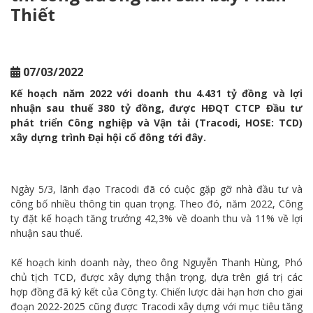
Thiết
TƯ
ESG
NGHỀ
07/03/2022
NGHIỆP
Kế hoạch năm 2022 với doanh thu 4.431 tỷ đồng và lợi
nhuận sau thuế 380 tỷ đồng, được HĐQT CTCP Đầu tư
TRUYỀN
phát triển Công nghiệp và Vận tải (Tracodi, HOSE: TCD)
THÔNG
xây dựng trình Đại hội cổ đông tới đây.
Tin tức
Trang Năng lượng & Cuộc sống
Ngày 5/3, lãnh đạo Tracodi đã có cuộc gặp gỡ nhà đầu tư và
công bố nhiều thông tin quan trọng. Theo đó, năm 2022, Công
LIÊN
ty đặt kế hoạch tăng trưởng 42,3% về doanh thu và 11% về lợi
HỆ
nhuận sau thuế.
Kế hoạch kinh doanh này, theo ông Nguyễn Thanh Hùng, Phó
chủ tịch TCD, được xây dựng thận trọng, dựa trên giá trị các
hợp đồng đã ký kết của Công ty. Chiến lược dài hạn hơn cho giai
đoạn 2022-2025 cũng được Tracodi xây dựng với mục tiêu tăng