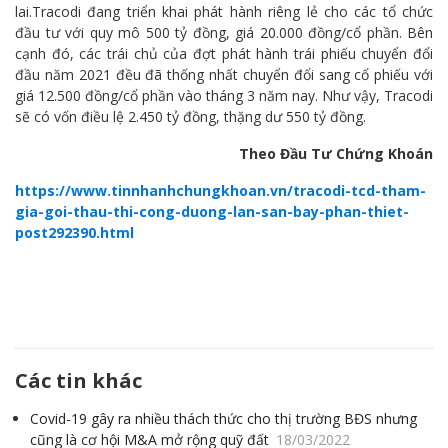
lai.
Tracodi đang triển khai phát hành riêng lẻ cho các tổ chức
đầu tư với quy mô 500 tỷ đồng, giá 20.000 đồng/cổ phần. Bên
cạnh đó, các trái chủ của đợt phát hành trái phiếu chuyển đổi
đầu năm 2021 đều đã thống nhất chuyển đổi sang cổ phiếu với
giá 12.500 đồng/cổ phần vào tháng 3 năm nay. Như vậy, Tracodi
sẽ có vốn điều lệ 2.450 tỷ đồng, thặng dư 550 tỷ đồng.
Theo Đầu Tư Chứng Khoán
https://www.tinnhanhchungkhoan.vn/tracodi-tcd-tham-
gia-goi-thau-thi-cong-duong-lan-san-bay-phan-thiet-
post292390.html
Các tin khác
Covid-19 gây ra nhiều thách thức cho thị trường BĐS nhưng
cũng là cơ hội M&A mở rộng quỹ đất
18/03/2022