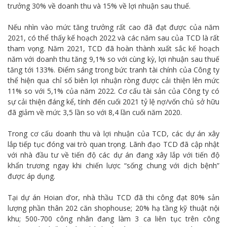
trưởng 30% về doanh thu và 15% về lợi nhuận sau thuế.
Nếu nhìn vào mức tăng trưởng rất cao đã đạt được của năm
2021, có thể thấy kế hoạch 2022 và các năm sau của TCD là rất
tham vọng. Năm 2021, TCD đã hoàn thành xuất sắc kế hoạch
năm với doanh thu tăng 9,1% so với cùng kỳ, lợi nhuận sau thuế
tăng tới 133%. Điểm sáng trong bức tranh tài chính của Công ty
thể hiện qua chỉ số biên lợi nhuận ròng được cải thiện lên mức
11% so với 5,1% của năm 2022. Cơ cấu tài sản của Công ty có
sự cải thiện đáng kể, tính đến cuối 2021 tỷ lệ nợ/vốn chủ sở hữu
đã giảm về mức 3,5 lần so với 8,4 lần cuối năm 2020.
Trong cơ cấu doanh thu và lợi nhuận của TCD, các dự án xây
lắp tiếp tục đóng vai trò quan trọng. Lãnh đạo TCD đã cập nhật
với nhà đầu tư về tiến độ các dự án đang xây lắp với tiến độ
khẩn trương ngay khi chiến lược “sống chung với dịch bệnh”
được áp dụng.
Tại dự án Hoian d’or, nhà thầu TCD đã thi công đạt 80% sản
lượng phần thân 202 căn shophouse; 20% hạ tầng kỹ thuật nội
khu; 500-700 công nhân đang làm 3 ca liên tục trên công