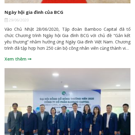
Ngày hội gia đình của BCG
29/06/2020
Vào Chủ Nhật 28/06/2020, Tập đoàn Bamboo Capital đã tổ
chức Chương trình Ngày hội Gia đình BCG với chủ đề “Gắn kết
yêu thương” nhằm hưởng ứng Ngày Gia đình Việt Nam. Chương
trình đã tập hợp hơn 250 cán bộ công nhân viên cùng thành viên
trong gia đình đến tham gia. Nhiều gian hàng trò chơi đa dạng
Xem thêm
nội dung được Ban Tổ chức bố trí để thỏa sức vui chơi, sáng
tạo, rèn luyện trí tuệ, sức khỏe không chỉ cho người lớn mà các
cho các bé nhỏ tham gia Nội dung chính của chương trình là
chuỗi hoạt động trò chơi tập thể, nhiều gia đình gồm cả phụ
huynh và con cái cùng tham gia thành một gia đình lớn, thi đua
để tìm ra gia đình xuất sắc nhất. Thông qua chương