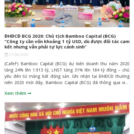
ĐHĐCĐ BCG 2020: Chủ tịch Bamboo Capital (BCG)
“Công ty cần vốn khoảng 1 tỷ USD, dù được đối tác cam
kết nhưng vẫn phải tự lực cánh sinh”
27/06/2020
(CafeF) Bamboo Capital (BCG) dự kiến doanh thu năm 2020
tăng 24% lên 1.913 tỷ, LNST tăng 31% lên 184 tỷ đồng – chủ
yếu đến từ mảng bất động sản. Ghi nhận tại ĐHĐCĐ thường
niên 2020 mới đây, Bamboo Capital (BCG) đã thông qua việc
chào bán ra công chúng tăng vốn điều lệ lên hơn 2.040 tỷ đồng
Xem thêm
của Công ty. Cụ thể, từ quý 3/2020 – quý 2/2021, Công ty sẽ
chào bán hơn 68 triệu cổ phần tỷ lệ 2:1 cho cổ đông hiện hữu
nhằm bổ sung nguồn vốn phục vụ cho hoạt động sản xuất kinh
doanh. Nói về kế hoạch này, Chủ tịch Nguyễn Hồ Nam báo cáo
cổ đông Công ty cần vào khoảng 1 tỷ USD vốn trong thời gian
tới. Trong đó, nguồn vốn sẽ được đơn vị tư