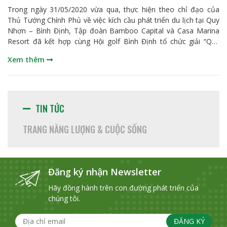
Trong ngày 31/05/2020 vừa qua, thực hiện theo chỉ đạo của
Thủ Tướng Chính Phủ về việc kích cầu phát triển du lịch tại Quy
Nhơn – Bình Định, Tập đoàn Bamboo Capital và Casa Marina
Resort đã kết hợp cùng Hội golf Bình Định tổ chức giải “Quy
Nhơn biển nhớ giải golf tranh cúp Casa Marina Resort lần I –
Xem thêm
năm 2020” trên sân FLC Quy Nhơn Golf Links. Đây là giải golf
không những tạo sự giao lưu và gắn kết giữa doanh nghiệp với
địa phương, qua đó còn góp phần giúp tỉnh Bình Định thúc đẩy
du lịch nói riêng và tại khu vực miền Trung nói chung. Tại giải
đấu, có sự góp mặt của hơn 119 golfers tham gia đến từ các
TIN TỨC
Hội, CLB golf trên cả nước với nhiều giải thưởng hấp
TRANG NĂNG LƯỢNG & CUỘC SỐNG
Đăng ký nhận Newsletter
Hãy đồng hành trên con đường phát triển của
chúng tôi.
ĐĂNG KÝ