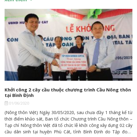
động kinh doanh song song với phát triển cộng đồng, hướng
đến mục tiêu phát triển bền vững, Tập đoàn Bamboo Capital
phối hợp cùng cơ quan chính quyền địa phương tổ chức chương
trình “Ngày Quốc tế Thiếu nhi 1/6”. Tham gia chương trình, các
em nhỏ được vui chơi, sinh hoạt, và múa hát văn nghệ trong
không khí vui tươi, đầm ấm. Sau các trò chơi vận động hấp dẫn
và bổ ích, đại diện
Khởi công 2 cây cầu thuộc chương trình Cầu Nông thôn
tại Bình Định
01/06/2020
(Nông thôn Việt) Ngày 30/05/2020, sau chưa đầy 1 tháng kể từ
thời điểm khảo sát, Ban tổ chức Chương trình Cầu Nông thôn –
Tạp chí Nông thôn Việt đã tổ chức lễ khởi công xây dựng 02 cây
cầu dân sinh tại huyện Phù Cát, tỉnh Bình Định do Tập đoàn