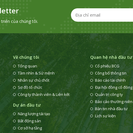
etter
riển của chúng tôi.
Về chúng tôi
Quan hệ nhà đầu tư
Tổng quan
Cổ phiếu BCG
Tầm nhìn & Sứ mệnh
Công bố thông tin
Nhân sự chủ chốt
Báo cáo tài chính
Sơ đồ tổ chức
Đại hội đồng cổ đông
Công ty thành viên & Liên kết
Quản trị công ty
Báo cáo thường niên
Dự án đầu tư
Bản tin nhà đầu tư
Năng lượng tái tạo
Lịch sự kiện
i
Bất động sản
Cơ sở hạ tầng