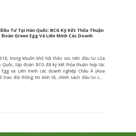
 tư 42 triệu USD. Theo thiết kế thị trường
h tranh, Công ty Mua Bán Điện (EPTC) là công ty duy
g được phép mua bán điện từ tất cả các đơn vị phát
 Đầu Tư Tại Hàn Quốc: BCG Ký Kết Thỏa Thuận
 Đoàn Green Egg Và Liên Minh Các Doanh
018, trong khuôn khổ hội thảo xúc tiến đầu tư của
n Quốc, tập đoàn BCG đã ký kết thỏa thuận hợp tác
 Egg và Liên minh các doanh nghiệp Châu Á (Asia
ế trao đổi thông tin kinh tế, chính sách đầu tư của
am nhằm kết nối kinh doanh, mở rộng hoạt động
vào Long An cho các doanh nghiệp Hàn Quốc. Hội
 của tỉnh Long An tại thủ đô Seoul, Hàn Quốc thu hút
 hoạt động trong nhiều lĩnh vực. Tại Hội thảo, ông
ó Chủ tịch UBND tỉnh giới thiệu đến các nhà đầu tư
 tình hình phát triển