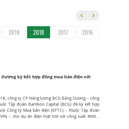
2019
2018
2017
2016
2015
 Dương ký kết hợp đồng mua bán điện với
018, công ty CP Năng lượng BCG Băng Dương – công
thuộc Tập đoàn Bamboo Capital (BCG) đã ký kết hợp
với Công ty Mua bán điện (EPTC) – thuộc Tập đoàn
EVN) – cho dự án điện mặt trời với công suất 40MW
ỉnh Long An. Dự án nhà máy điện mặt trời 40MW tại
 CP Năng lượng BCG Băng Dương (BCG Băng Dương)