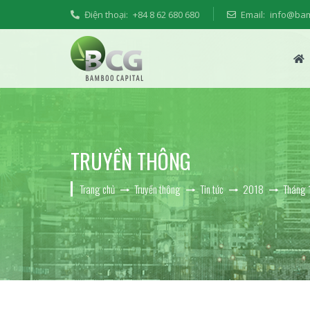
Điện thoại:
+84 8 62 680 680
Email:
info@ba
TRUYỀN THÔNG
Trang chủ
Truyền thông
Tin tức
2018
Tháng 