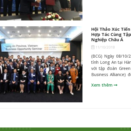
là chủ đầu tư với tổng mức đầu
điện phát triển cạn
nhất trên thị trườn
điện tham gia thị
Hội Thảo Xúc Tiến
Hợp Tác Cùng Tập
Nghiệp Châu Á
11/10/2018
(BCG) Ngày 08/10/2
tỉnh Long An tại Hà
với tập đoàn Green
Business Alliance) đ
Long An và Việt N
Xem thêm
thương mại đầu tư 
thảo xúc tiến đầu tư
hơn 50 doanh nghiệp
Nguyễn Văn Được, Ph
Hàn Quốc thông tin về