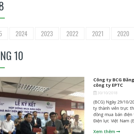
8
5
2024
2023
2022
2021
2020
NG 10
Công ty BCG Băng
công ty EPTC
30/10/2018
(BCG) Ngày 29/10/2
ty thành viên trực 
đồng mua bán điện 
Điện lực Việt Nam (
tại xã Thạnh Hóa, t
Xem thêm
Long An do Công ty