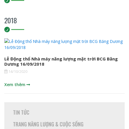
TƯ
ESG
2018
NGHỀ
NGHIỆP
TRUYỀN
THÔNG
Lễ Động thổ Nhà máy năng lượng mặt trời BCG Băng
Tin tức
Dương 16/09/2018
14/10/2020
Trang Năng lượng & Cuộc sống
Xem thêm
LIÊN
HỆ
TIN TỨC
TRANG NĂNG LƯỢNG & CUỘC SỐNG